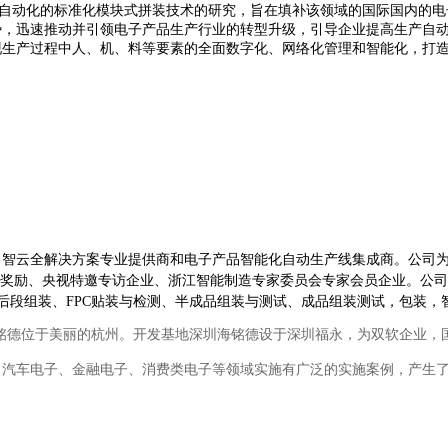
自动化的标准化模块式拼装技术的研究，旨在填补该领域的国际国内的电
势，迅速推动并引领电子产品生产行业的转型升级，引导企业提高生产自
现生产过程中人、机、料等要素的全面数字化、网络化管理和智能化，打
云全解决方案专业提供商和电子产品智能化自动生产线集成商。公司为
等奖励、央视特邀专访企业、浙江智能制造专家委员会专家会员企业。公
后段组装、
FPC
贴装与检测、半成品组装与测试、成品组装测试，包装，
铭德位于美丽的杭州。开发基地深圳海铭德设于深圳福永，为双软企业，
、汽车电子、金融电子、消费类电子等领域实施有广泛的实施案例，产生