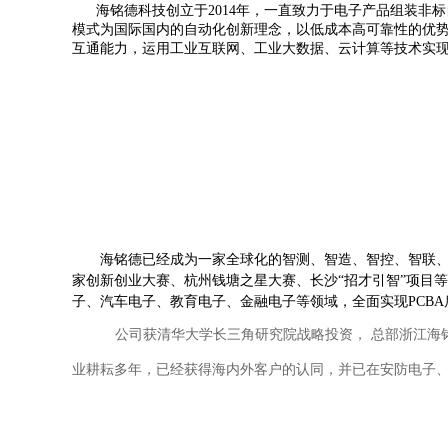
海铭德科技创立于
2014
年，一直致力于电子产品组装非标
模式为国际国内的自动化创新理念，以低成本高可靠性的优
互通能力，运用工业互联网、工业大数据、云计算等技术实
海铭德已经成为一家全球化的智测、智造、智控、智联、智
家创新创业大赛、杭州钱塘之星大赛、长沙
“招才引智”项目
子、汽车电子、教育电子、金融电子等领域，全面实现
PCBA
公司获清华大学长三角研究院战略投资， 总部浙江海
业耕耘多年，已经获
得海内外客户的认同，并已在安防电子